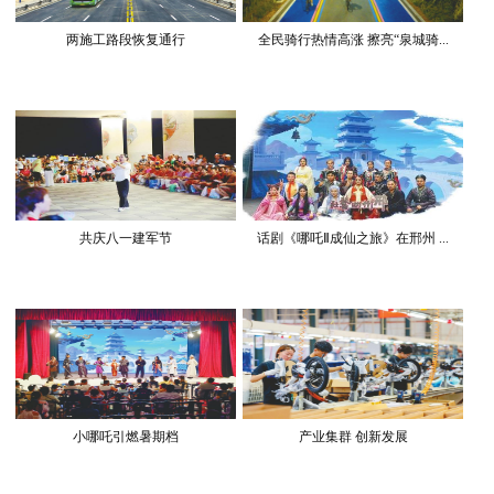
两施工路段恢复通行
全民骑行热情高涨 擦亮“泉城骑...
共庆八一建军节
话剧《哪吒Ⅱ成仙之旅》在邢州 ...
小哪吒引燃暑期档
产业集群 创新发展