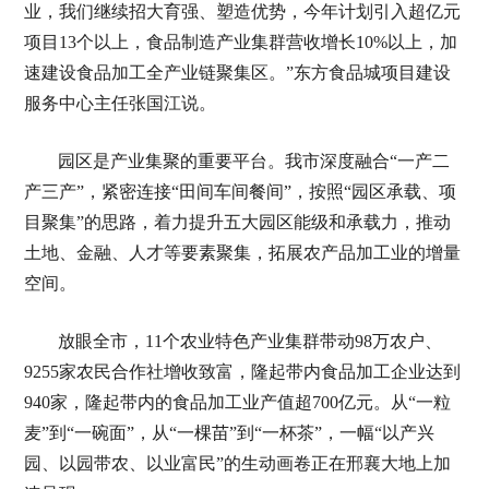
业，我们继续招大育强、塑造优势，今年计划引入超亿元
项目13个以上，食品制造产业集群营收增长10%以上，加
速建设食品加工全产业链聚集区。”东方食品城项目建设
服务中心主任张国江说。
园区是产业集聚的重要平台。我市深度融合“一产二
产三产”，紧密连接“田间车间餐间”，按照“园区承载、项
目聚集”的思路，着力提升五大园区能级和承载力，推动
土地、金融、人才等要素聚集，拓展农产品加工业的增量
空间。
放眼全市，11个农业特色产业集群带动98万农户、
9255家农民合作社增收致富，隆起带内食品加工企业达到
940家，隆起带内的食品加工业产值超700亿元。从“一粒
麦”到“一碗面”，从“一棵苗”到“一杯茶”，一幅“以产兴
园、以园带农、以业富民”的生动画卷正在邢襄大地上加