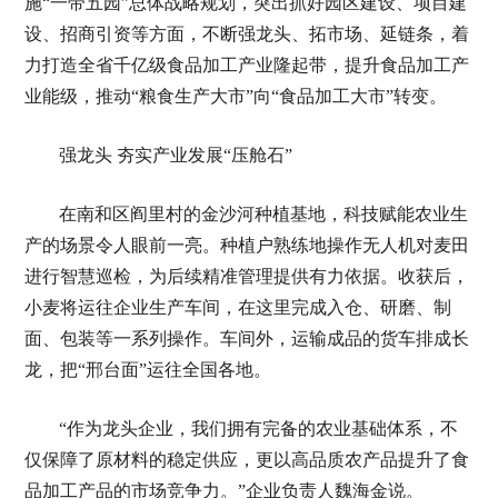
施“一带五园”总体战略规划，突出抓好园区建设、项目建
设、招商引资等方面，不断强龙头、拓市场、延链条，着
力打造全省千亿级食品加工产业隆起带，提升食品加工产
业能级，推动“粮食生产大市”向“食品加工大市”转变。
强龙头 夯实产业发展“压舱石”
在南和区阎里村的金沙河种植基地，科技赋能农业生
产的场景令人眼前一亮。种植户熟练地操作无人机对麦田
进行智慧巡检，为后续精准管理提供有力依据。收获后，
小麦将运往企业生产车间，在这里完成入仓、研磨、制
面、包装等一系列操作。车间外，运输成品的货车排成长
龙，把“邢台面”运往全国各地。
“作为龙头企业，我们拥有完备的农业基础体系，不
仅保障了原材料的稳定供应，更以高品质农产品提升了食
品加工产品的市场竞争力。”企业负责人魏海金说。