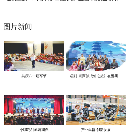
图片新闻
共庆八一建军节
话剧《哪吒Ⅱ成仙之旅》在邢州 ...
小哪吒引燃暑期档
产业集群 创新发展