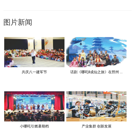
图片新闻
共庆八一建军节
话剧《哪吒Ⅱ成仙之旅》在邢州 ...
小哪吒引燃暑期档
产业集群 创新发展