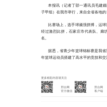
本报讯（记者丁邵一通讯员毛建颇）
子甲组）在我市举行，来自全省各地的1
比赛场上，选手球顽强拼搏，运球
经过激烈比拼，石家庄市代表队、廊
名。
据悉，省青少年篮球锦标赛是我省
年篮球运动员搭建了高水平的竞技和交
更多精彩内容请关注
			邢台网

			邢台网

			官方微信

			客户端
