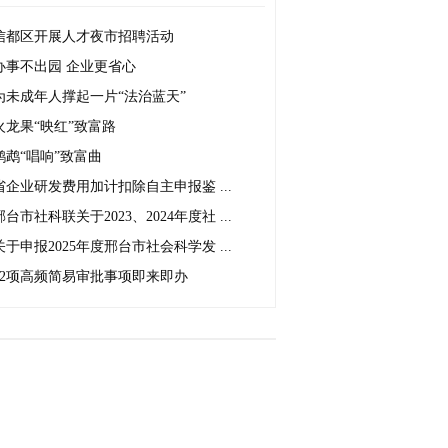
信都区开展人才夜市招聘活动
办事不出园 企业更省心
为未成年人撑起一片“法治蓝天”
火龙果“映红”致富路
鹦鹉“唱响”致富曲
省企业研发费用加计扣除自主申报鉴 ...
邢台市社科联关于2023、2024年度社 ...
关于申报2025年度邢台市社会科学发 ...
42项高频简易审批事项即来即办