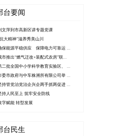
邢台要闻
刘文萍到市高新区讲专题党课
“抗大精神”滋养秀美山川
确保能源平稳供应 保障电力可靠运 ...
我市推出“燃气迁改+装配式农房”联...
第二批全国中小学科学教育实验区、 ...
市委市政府与中车株洲所有限公司举 ...
坚持管党治党治企兴企两手抓两促进 ...
坚持人民至上 筑牢安全防线
数字赋能 转型发展
邢台民生