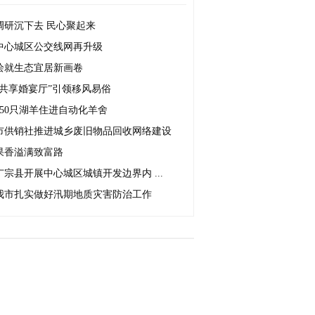
调研沉下去 民心聚起来
中心城区公交线网再升级
绘就生态宜居新画卷
“共享婚宴厅”引领移风易俗
350只湖羊住进自动化羊舍
市供销社推进城乡废旧物品回收网络建设
果香溢满致富路
广宗县开展中心城区城镇开发边界内 ...
我市扎实做好汛期地质灾害防治工作