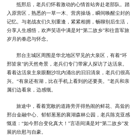
抵邢后，老兵们怀着激动的心情首站奔赴老部队。踏
入原营区，熟悉的一草一木、营房操场，瞬间唤醒尘封的
记忆。与老战友们久别重逢，紧紧相拥，畅聊别后生活，
分享人生感悟，欢声笑语中满是对“第二故乡”和往昔军旅
岁月的眷恋与怀念。
邢台主城区周围是华北地区罕见的大泉区，有着“环
邢皆泉”的天然奇景，老兵们专门带家人探访了达活泉。
看着达活泉主泉眼翻沙坑内涌出的汩汩清泉，老兵们很高
兴。“有泉还有湖，比在手机上看到的还要美。”老兵和亲
属们边看泉，边感慨。
旅途中，看着宽敞的道路旁开得热闹的鲜花、高耸的
邢台金融中心、郁郁葱葱的襄湖森林公园，老兵陈克亚感
慨道：“如今邢台变化真大！”言语间满是对“第二故乡”发
展的欣慰与自豪。