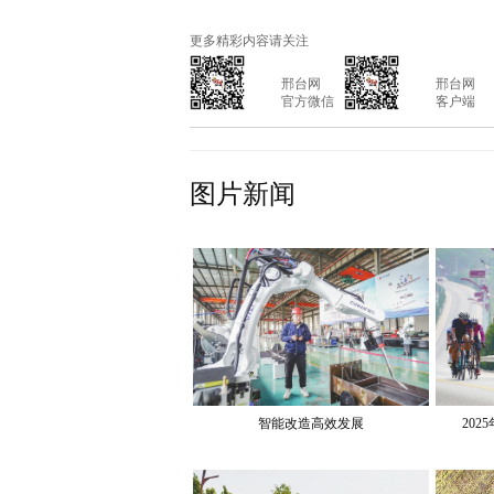
更多精彩内容请关注
			邢台网

			邢台网

			官方微信

			客户端

图片新闻
智能改造高效发展
202