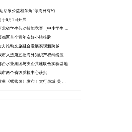
“达活泉公益相亲角”每周日有约
将于6月1日开展
河北省学生劳动技能竞赛（中小学生 ...
襄都区首个青年友好小镇挂牌
全力推动文旅融合发展实现新跨越
我市入选第五批海外知识产权纠纷应 ...
邢台水业集团与央企共建联合实验基地
我市两个省级质检中心获批
歌曲《鸳鸯泉》发布！太行泉城·美 ...