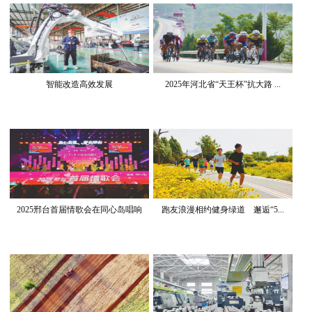
智能改造高效发展
2025年河北省“天王杯”抗大路 ...
2025邢台首届情歌会在同心岛唱响
跑友浪漫相约健身绿道 邂逅“5...