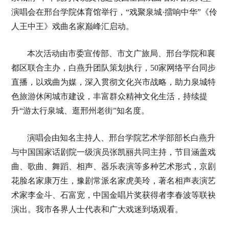
演唱会在邢台学院体育馆举行，“戏聚泉城·擂响中华”《伶
人王中王》戏曲名家巅峰汇启动。
本次活动由市委宣传部、市文广旅局、邢台学院和襄
都区联合主办，白燕升团队策划执行，50家网络平台同步
直播，以戏曲为媒，深入贯彻文化兴市战略，助力泉城特
色旅游休闲城市建设，丰富群众精神文化生活，持续提
升“游太行泉城、逛邢州老街”知名度。
演唱会由知名主持人、邢台学院艺术学部部长白燕升
与中国国家话剧院一级演员张凯丽共同主持，节目涵盖戏
曲、歌曲、舞蹈、相声、器乐表演等多种艺术形式，京剧
花脸名家康万生，豫剧常派名家虎美玲，著名相声表演艺
术家李金斗、石富宽，中国金唱片奖获得者李春波等联袂
演出。我市各界人士代表和广大戏迷到场观看。