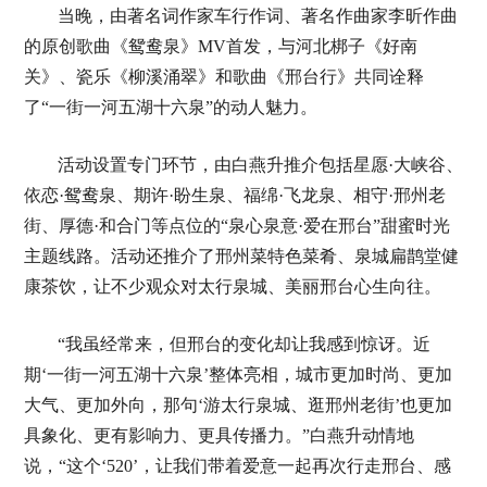
当晚，由著名词作家车行作词、著名作曲家李昕作曲
的原创歌曲《鸳鸯泉》MV首发，与河北梆子《好南
关》、瓷乐《柳溪涌翠》和歌曲《邢台行》共同诠释
了“一街一河五湖十六泉”的动人魅力。
活动设置专门环节，由白燕升推介包括星愿·大峡谷、
依恋·鸳鸯泉、期许·盼生泉、福绵·飞龙泉、相守·邢州老
街、厚德·和合门等点位的“泉心泉意·爱在邢台”甜蜜时光
主题线路。活动还推介了邢州菜特色菜肴、泉城扁鹊堂健
康茶饮，让不少观众对太行泉城、美丽邢台心生向往。
“我虽经常来，但邢台的变化却让我感到惊讶。近
期‘一街一河五湖十六泉’整体亮相，城市更加时尚、更加
大气、更加外向，那句‘游太行泉城、逛邢州老街’也更加
具象化、更有影响力、更具传播力。”白燕升动情地
说，“这个‘520’，让我们带着爱意一起再次行走邢台、感