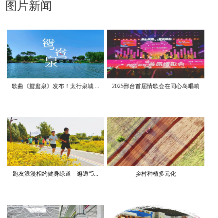
图片新闻
歌曲《鸳鸯泉》发布！太行泉城 ...
2025邢台首届情歌会在同心岛唱响
跑友浪漫相约健身绿道 邂逅“5...
乡村种植多元化