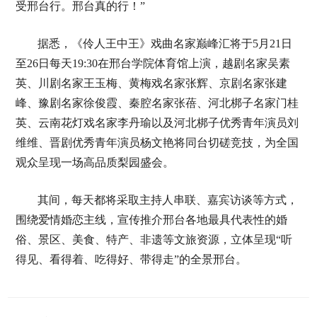
受邢台行。邢台真的行！”
据悉，《伶人王中王》戏曲名家巅峰汇将于5月21日
至26日每天19:30在邢台学院体育馆上演，越剧名家吴素
英、川剧名家王玉梅、黄梅戏名家张辉、京剧名家张建
峰、豫剧名家徐俊霞、秦腔名家张蓓、河北梆子名家门桂
英、云南花灯戏名家李丹瑜以及河北梆子优秀青年演员刘
维维、晋剧优秀青年演员杨文艳将同台切磋竞技，为全国
观众呈现一场高品质梨园盛会。
其间，每天都将采取主持人串联、嘉宾访谈等方式，
围绕爱情婚恋主线，宣传推介邢台各地最具代表性的婚
俗、景区、美食、特产、非遗等文旅资源，立体呈现“听
得见、看得着、吃得好、带得走”的全景邢台。