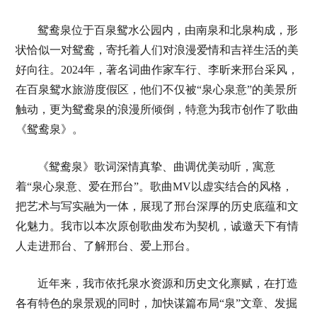
鸳鸯泉位于百泉鸳水公园内，由南泉和北泉构成，形
状恰似一对鸳鸯，寄托着人们对浪漫爱情和吉祥生活的美
好向往。2024年，著名词曲作家车行、李昕来邢台采风，
在百泉鸳水旅游度假区，他们不仅被“泉心泉意”的美景所
触动，更为鸳鸯泉的浪漫所倾倒，特意为我市创作了歌曲
《鸳鸯泉》。
《鸳鸯泉》歌词深情真挚、曲调优美动听，寓意
着“泉心泉意、爱在邢台”。歌曲MV以虚实结合的风格，
把艺术与写实融为一体，展现了邢台深厚的历史底蕴和文
化魅力。我市以本次原创歌曲发布为契机，诚邀天下有情
人走进邢台、了解邢台、爱上邢台。
近年来，我市依托泉水资源和历史文化禀赋，在打造
各有特色的泉景观的同时，加快谋篇布局“泉”文章、发掘