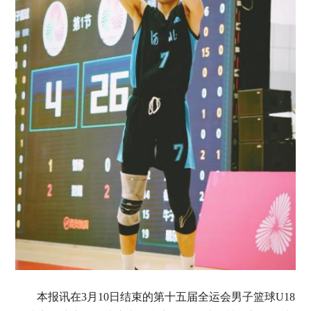
本报讯在3月10日结束的第十五届全运会男子篮球U18