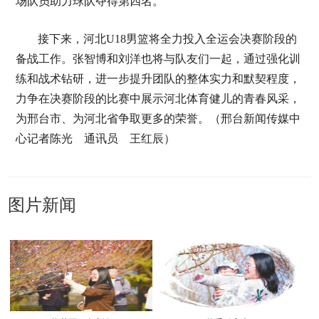
场队员助力球队夺得第四名。
接下来，河北U18男篮将全力投入全运会决赛阶段的
备战工作。张智博和刘洋也将与队友们一起，通过强化训
练和战术钻研，进一步提升团队的整体实力和默契程度，
力争在决赛阶段的比赛中展示河北体育健儿的青春风采，
为邢台市、为河北省争取更多的荣誉。（邢台新闻传媒中
心记者陈光 通讯员 王红辰）
图片新闻