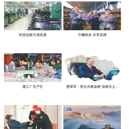
科技创新引领发展
巾帼助农 乐享采摘
微工厂生产忙
曹翠军：邢台兴教架桥 深耕沃土...