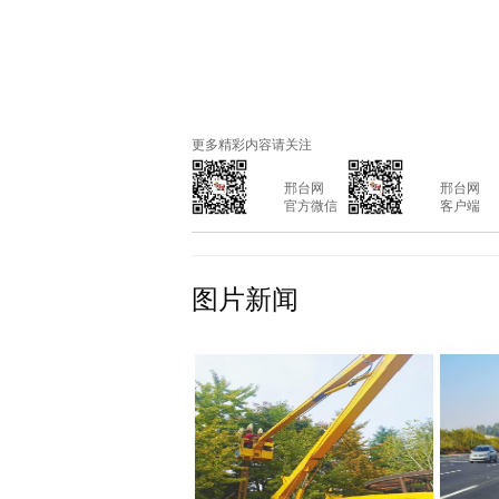
更多精彩内容请关注
			邢台网

			邢台网

			官方微信

			客户端

图片新闻