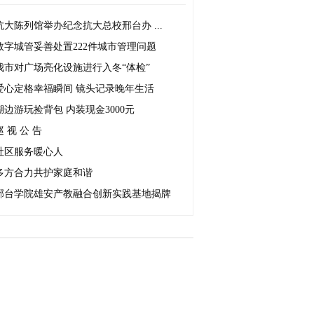
抗大陈列馆举办纪念抗大总校邢台办 ...
数字城管妥善处置222件城市管理问题
我市对广场亮化设施进行入冬“体检”
爱心定格幸福瞬间 镜头记录晚年生活
湖边游玩捡背包 内装现金3000元
巡 视 公 告
社区服务暖心人
多方合力共护家庭和谐
邢台学院雄安产教融合创新实践基地揭牌