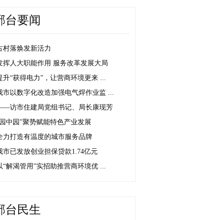
邢台要闻
古村落焕发新活力
发挥人大职能作用 服务改革发展大局
提升“获得电力”，让营商环境更来 ...
我市以数字化改造加强电气焊作业监 ...
——访市住建局党组书记、局长康现芳
“园中园”聚势赋能特色产业发展
全力打造有温度的城市服务品牌
我市已发放创业担保贷款1.74亿元
以“解渴管用”实招助推营商环境优 ...
邢台民生