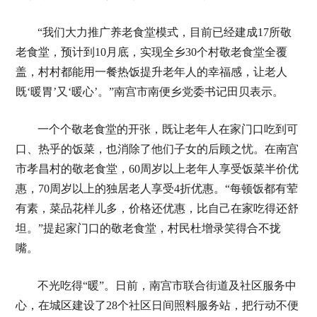
“我们大力推广养老食堂模式，目前已经建成17所敬
老食堂，预计到10月底，实现全乡30个村敬老食堂全覆
盖，村村都能用一餐热饭提升老年人的幸福感，让老人
既‘暖胃’又‘暖心’。”南宫市南便乡党委书记田贝表示。
一个个敬老食堂的开张，既让老年人在家门口吃到可
口、热乎的饭菜，也消除了他们子女的后顾之忧。在南宫
市孝昌村的敬老食堂，60周岁以上老年人享受饭菜半价优
惠，70周岁以上的独居老人享受4折优惠。“每顿饭都有荤
有素，菜品花样儿多，价格还优惠，比自己在家吃得还舒
坦。”提起家门口的敬老食堂，村民杜增录笑得合不拢
嘴。
不光吃得“暖”。日前，南宫市联合街道及社区服务中
心，在城区建设了28个社区日间照料服务站，把行动不便