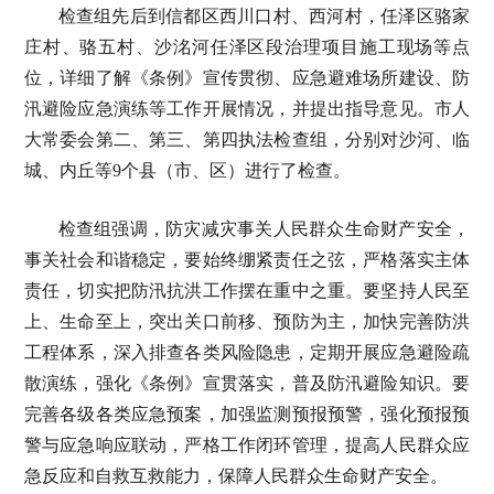
检查组先后到信都区西川口村、西河村，任泽区骆家
庄村、骆五村、沙洺河任泽区段治理项目施工现场等点
位，详细了解《条例》宣传贯彻、应急避难场所建设、防
汛避险应急演练等工作开展情况，并提出指导意见。市人
大常委会第二、第三、第四执法检查组，分别对沙河、临
城、内丘等9个县（市、区）进行了检查。
检查组强调，防灾减灾事关人民群众生命财产安全，
事关社会和谐稳定，要始终绷紧责任之弦，严格落实主体
责任，切实把防汛抗洪工作摆在重中之重。要坚持人民至
上、生命至上，突出关口前移、预防为主，加快完善防洪
工程体系，深入排查各类风险隐患，定期开展应急避险疏
散演练，强化《条例》宣贯落实，普及防汛避险知识。要
完善各级各类应急预案，加强监测预报预警，强化预报预
警与应急响应联动，严格工作闭环管理，提高人民群众应
急反应和自救互救能力，保障人民群众生命财产安全。