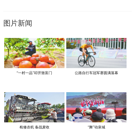
图片新闻
“一村一品”叩开致富门
公路自行车冠军赛圆满落幕
检修农机 备战麦收
“舞”动泉城