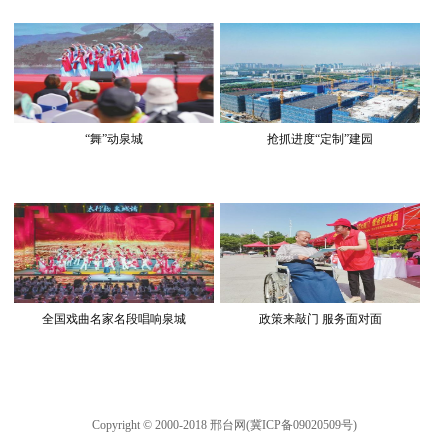
“舞”动泉城
抢抓进度“定制”建园
全国戏曲名家名段唱响泉城
政策来敲门 服务面对面