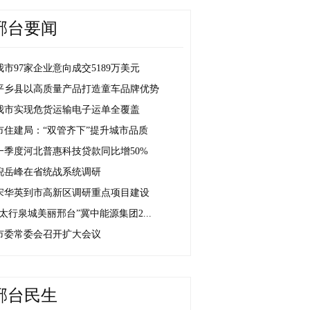
邢台要闻
我市97家企业意向成交5189万美元
平乡县以高质量产品打造童车品牌优势
我市实现危货运输电子运单全覆盖
市住建局：“双管齐下”提升城市品质
一季度河北普惠科技贷款同比增50%
倪岳峰在省统战系统调研
宋华英到市高新区调研重点项目建设
“太行泉城美丽邢台”冀中能源集团2...
市委常委会召开扩大会议
邢台民生