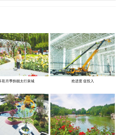
多彩月季扮靓太行泉城
抢进度 促投入