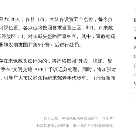
警力520人；各县（市）大队各设置五个点位，每个点
头可视位置。各点位将按照要求设置三区，即1、对未戴
车停放区；3、对未戴头盔路面查纠区。其中，宣教处罚
照转发朋友圈并集5个赞）后进行处罚。
存在未佩戴头盔行为的，将严格按照“外卖、快递、配
手在“文明交通”APP上予以记分处理。同时，将加强对
，引导广大市民群众拒绝乘驾老年代步车。（邢台新闻
邢台日报、牛城晚报所有自采新闻（含图片）
独家授权邢台网发布，未经允许不得转载或镜像。