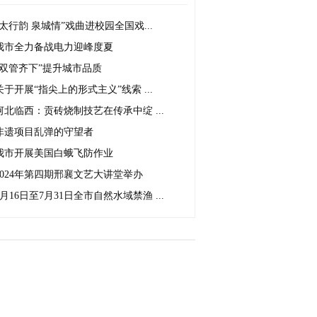
“太行韵 泉城情”戏曲进校园全国戏...
我市全力备战电力迎峰度夏
“双管齐下”提升城市品质
关于开展“指尖上的形式主义”线索 ...
河北临西：贡砖烧制技艺在传承中绽 ...
非遗项目乱弹的守望者
我市开展美国白蛾飞防作业
2024年第四期邢襄文艺大讲堂举办
5月16日至7月31日全市自然水域禁渔 ...