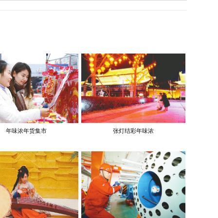
年味浓年货集市
张灯结彩年味浓