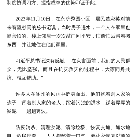
制度协调四方、握指成拳的优势印证于此。
2023年11月10日，在永济秀园小区，居民董彩英对前
来看望慰问的总书记说，当时房子进水，一个人在家里也
挺害怕的。楼上邻居一次次敲门问平安，忙前忙后帮着搬
东西，并让她住在他们家里。
习近平总书记深有感触：“在灾害面前，我们的人民群
众，无比坚强。而且在抗灾救灾的过程中，大家同舟共
济、相互帮助。”
许多人在涿州的风雨中挺身而出。他们抱着别人家的
孩子，背着别人家的老人，蹚着污浊的洪水，踩着厚厚的
淤泥，一趟趟奔波。
防疫消杀、清理淤泥、清除垃圾、恢复交通、通水通
电、危房排查……人人都憋着一口气，要让家恢复以前的