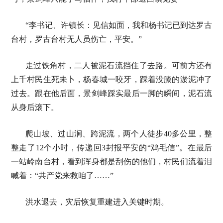
“李书记、许镇长：见信如面，我和杨书记已到达罗古
台村，罗古台村无人员伤亡，平安。”
走过铁角村，二人被泥石流挡住了去路。可前方还有
上千村民生死未卜，杨春城一咬牙，踩着没膝的淤泥冲了
过去。跟在他后面，景剑峰踩实最后一脚的瞬间，泥石流
从身后滚下。
爬山坡、过山涧、跨泥流，两个人徒步40多公里，整
整走了12个小时，传递回3封报平安的“鸡毛信”。在最后
一站岭南台村，看到浑身都是刮伤的他们，村民们流着泪
喊着：“共产党来救咱了……”
洪水退去，灾后恢复重建进入关键时期。