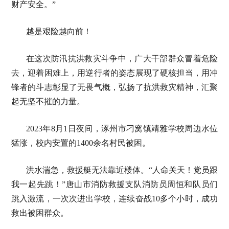
财产安全。”
越是艰险越向前！
在这次防汛抗洪救灾斗争中，广大干部群众冒着危险
去，迎着困难上，用逆行者的姿态展现了硬核担当，用冲
锋者的斗志彰显了无畏气概，弘扬了抗洪救灾精神，汇聚
起无坚不摧的力量。
2023年8月1日夜间，涿州市刁窝镇靖雅学校周边水位
猛涨，校内安置的1400余名村民被困。
洪水湍急，救援艇无法靠近楼体。“人命关天！党员跟
我一起先跳！”唐山市消防救援支队消防员周恒和队员们
跳入激流，一次次进出学校，连续奋战10多个小时，成功
救出被困群众。