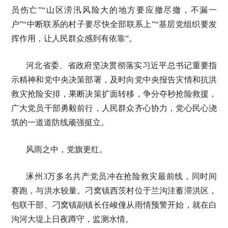
员伤亡”“山区涝汛风险大的地方要应撤尽撤，不漏一
户”“中断联系的村子要尽快全部联系上”“基层党组织要发
挥作用，让人民群众感到有依靠”。
河北省委、省政府坚决贯彻落实习近平总书记重要指
示精神和党中央决策部署，及时向党中央报告灾情和抗洪
救灾抢险安排，果断决策扩面转移，争分夺秒抢险救援，
广大党员干部勇毅前行，人民群众齐心协力，党心民心浇
筑的一道道防线顽强挺立。
风雨之中，党旗更红。
涿州3万多名共产党员冲在抢险救灾最前线，同时间
赛跑，与洪水较量。刁窝镇西茨村位于兰沟洼蓄滞洪区，
包联干部、刁窝镇副镇长任峻僮从雨情预警开始，就在白
沟河大堤上日夜蹲守，监测水情。