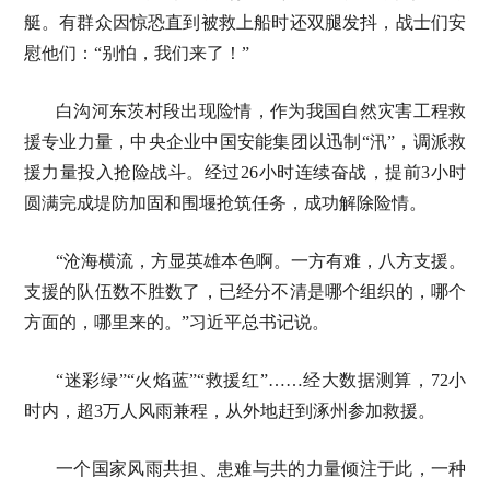
艇。有群众因惊恐直到被救上船时还双腿发抖，战士们安
慰他们：“别怕，我们来了！”
白沟河东茨村段出现险情，作为我国自然灾害工程救
援专业力量，中央企业中国安能集团以迅制“汛”，调派救
援力量投入抢险战斗。经过26小时连续奋战，提前3小时
圆满完成堤防加固和围堰抢筑任务，成功解除险情。
“沧海横流，方显英雄本色啊。一方有难，八方支援。
支援的队伍数不胜数了，已经分不清是哪个组织的，哪个
方面的，哪里来的。”习近平总书记说。
“迷彩绿”“火焰蓝”“救援红”……经大数据测算，72小
时内，超3万人风雨兼程，从外地赶到涿州参加救援。
一个国家风雨共担、患难与共的力量倾注于此，一种