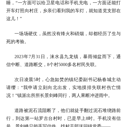
睡，“一方面可以给卫星电话和手机充电，一方面还能打
开车灯照向村庄，乡亲们看到我的车灯，就知道党支部在
这儿！”
一场场硬仗，虽然没有烽火和硝烟，却都经历了生与
死的考验。
2023年7月31日，涞水县九龙镇，暴雨倾盆而下，通
信中断、道路断交，8个村5000多名村民失联。
次日凌晨5时，心急如焚的镇纪委副书记杨春城主动
请缨：“我申请立刻向北出发，实地摸排失联村伤亡情
况！”镇派出所所长景剑峰同行，两人果断冲进雨中。
道路被泥石流阻断了，他们就徒手翻过泥石堆绕路前
行，到达第一站罗古台村时，已是早上8时。手机没有信
号，景剑峰只能手写信件，找村干部送回镇党委——