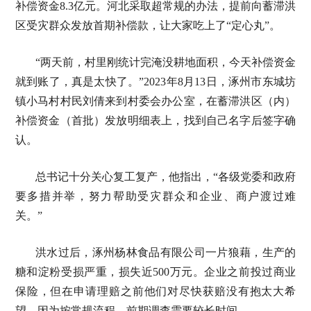
补偿资金8.3亿元。河北采取超常规的办法，提前向蓄滞洪
区受灾群众发放首期补偿款，让大家吃上了“定心丸”。
“两天前，村里刚统计完淹没耕地面积，今天补偿资金
就到账了，真是太快了。”2023年8月13日，涿州市东城坊
镇小马村村民刘倩来到村委会办公室，在蓄滞洪区（内）
补偿资金（首批）发放明细表上，找到自己名字后签字确
认。
总书记十分关心复工复产，他指出，“各级党委和政府
要多措并举，努力帮助受灾群众和企业、商户渡过难
关。”
洪水过后，涿州杨林食品有限公司一片狼藉，生产的
糖和淀粉受损严重，损失近500万元。企业之前投过商业
保险，但在申请理赔之前他们对尽快获赔没有抱太大希
望，因为按常规流程，前期调查需要较长时间。