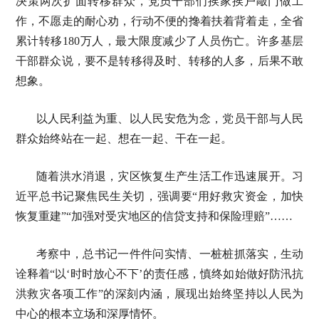
决策两次扩面转移群众，党员干部们挨家挨户敲门做工
作，不愿走的耐心劝，行动不便的搀着扶着背着走，全省
累计转移180万人，最大限度减少了人员伤亡。许多基层
干部群众说，要不是转移得及时、转移的人多，后果不敢
想象。
以人民利益为重、以人民安危为念，党员干部与人民
群众始终站在一起、想在一起、干在一起。
随着洪水消退，灾区恢复生产生活工作迅速展开。习
近平总书记聚焦民生关切，强调要“用好救灾资金，加快
恢复重建”“加强对受灾地区的信贷支持和保险理赔”……
考察中，总书记一件件问实情、一桩桩抓落实，生动
诠释着“以‘时时放心不下’的责任感，慎终如始做好防汛抗
洪救灾各项工作”的深刻内涵，展现出始终坚持以人民为
中心的根本立场和深厚情怀。