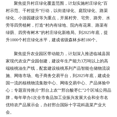
聚焦提升村庄绿化覆盖范围，计划实施村庄绿化“百
村示范、千村提升”行动，以街道绿化、庭院绿化、路渠
绿化、小游园建设等为重点，开展村旁、宅旁、路旁、水
旁等四旁植树，打造“村内有绿地、院内有花果、路渠有
绿荫、四旁有树木”的村庄绿化新格局。到2025年底，提
升1000个村庄绿化水平，建成省级森林乡村180个。
聚焦提升农业园区带动能力，计划深入推进临城县国
家现代农业产业园创建，建设年生产能力3万吨以上的高
端核桃油生产线，配套建设核桃系列产品智能仓储物流设
施、网络市场、电子商务交易平台，到2025年底，建成全
国一流的核桃物流集散中心、网络交易中心、产品体验中
心；专题宣传推介“邢台上农”“邢台酸枣仁”2个区域公用品
牌，每年举办1次全市食品加工业振兴发展大会和全市名
优特农产品展示会，办好邢台国际十字花科蔬菜产业大
会。