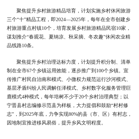
聚焦提升乡村旅游精品培育，计划实施乡村休闲旅游
三个“十”精品工程，即2024—2025年，每年在全市创建乡
村旅游重点村镇10个，培育发展乡村旅游精品民宿10家，
谋划推介“春观花、夏纳凉、秋采摘、冬农趣”休闲农业精
品线路10条。
聚焦提升乡村治理达标力度，计划提升积分制、清单
制在全市67个乡镇运用效能，逐步推广到100个乡镇。宣
传推广村民自治南和模式、小微权力规范运行沙河模式、
基层矛盾纠纷人民调解任泽模式、乡村数字化服务管理巨
鹿模式4种模式，每年培树不少于20个乡村治理典型；以
宁晋县村志编修示范县为样板，大力提倡和鼓励“村村修
志”，到2025年底，力争实现80%的县（市、区）有村志，
因地制宜推进移风易俗，提升乡风文明程度。