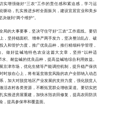
切实增强做好“三农”工作的责任感和紧迫感，学习运
双轮驱动，扎实推进乡村全面振兴，建设宜居宜业和美乡
坚决做到“两个维护”。
全局的大事要事，坚决守住守好“三农”工作底线。要切
上，坚持稳面积、增单产两手发力，坚决整治乱占、破
投入和管护力度，推广优良品种，推行精细科学管理，
给。做好盐碱地特色农业这篇大文章，坚持“以种适
广节水、耐盐碱的优良品种，提高盐碱地综合利用效益。
拓展京津市场，优化生猪等产能调控机制，提升稳产保供
时时放在心上，将有返贫致贫风险的农户全部纳入动态
系，加大对脱贫地区产业发展的支持力度，强化脱贫人
激活农村各类资源，不断拓宽群众增收渠道。要切实把
扎实推进房屋重建，加快水毁农田修复，提高农田防洪
险，提高参保率和覆盖面。