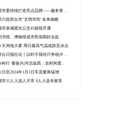
团市委持续打造亮点品牌——服务青 ...
第六批邢台市“文明市民”名单揭晓
我市泉城观光公交45路线开通
图书馆、博物馆成市民假期好去处
今天局地大雾 周日最高气温或跌至冰点
邢台日报社论丨以时不我待只争朝夕 ...
乡村行·看振兴|河北临西：农村闲置...
今日至2024年1月1日车流量将猛增
我市31人入选人才库 9人入选专家库