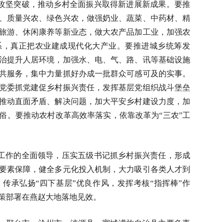
域攻坚突破，推动乡村全面振兴取得新进展新成果。要推
、质量兴农、绿色兴农，做强奶业、蔬菜、中药材、精
旅游、休闲康养等新业态，做大农产品加工业，加强农
系，真正把农业建成现代化大产业。要推进城乡统筹发
治提升人居环境，加强水、电、气、路、讯等基础设施
共服务，集中力量抓好办成一批群众可感可及的实事。
党委抓党建促乡村振兴责任，发挥基层党组织战斗堡垒
推动直面矛盾、解决问题，加大平安乡村建设力度，加
俗。要推动农村改革高效率落实，依靠改革为“三农”工
”工作的全面领导，压实五级书记抓乡村振兴责任，形成
要素保障，健全多元化投入机制，大力吸引各类人才到
传承弘扬“四下基层”优良作风，发挥考核“指挥棒”作
策部署在燕赵大地落地见效。