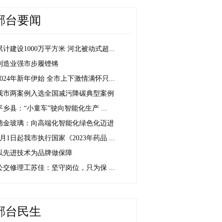
邢台要闻
累计建设1000万平方米 河北被动式超...
制造业强市步履铿锵
2024年新年伊始 全市上下激情满怀只...
我市两案例入选全国减污降碳典型案例
平乡县：“小童车”驶向智能化生产 ...
德金玻璃：向高端化智能化绿色化迈进
1月1日起我市执行国家《2023年药品 ...
以先进技术为品牌做保障
公交修理工苏佳：坚守岗位，只为保 ...
邢台民生