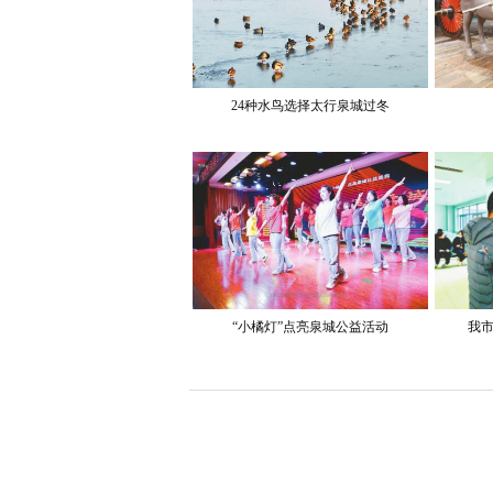
24种水鸟选择太行泉城过冬
“小橘灯”点亮泉城公益活动
我市