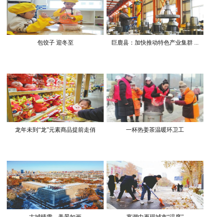
包饺子 迎冬至
巨鹿县：加快推动特色产业集群 ...
龙年未到“龙”元素商品提前走俏
一杯热姜茶温暖环卫工