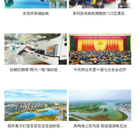
水清岸美城如画
系列宣传掀热潮预热“122交通安...
信都区围绕“两汽一拖”做好延 ...
中共邢台市委十届七次全会召开
我市着力打造宜居宜业宜游的现 ...
凤鸣湖上百鸟游 碧波荡漾映北泊