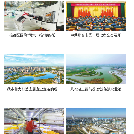
信都区围绕“两汽一拖”做好延 ...
中共邢台市委十届七次全会召开
我市着力打造宜居宜业宜游的现 ...
凤鸣湖上百鸟游 碧波荡漾映北泊