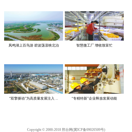
凤鸣湖上百鸟游 碧波荡漾映北泊
智慧微工厂 增收致富忙
“双擎驱动”为高质量发展注入 ...
“专精特新”企业释放发展动能