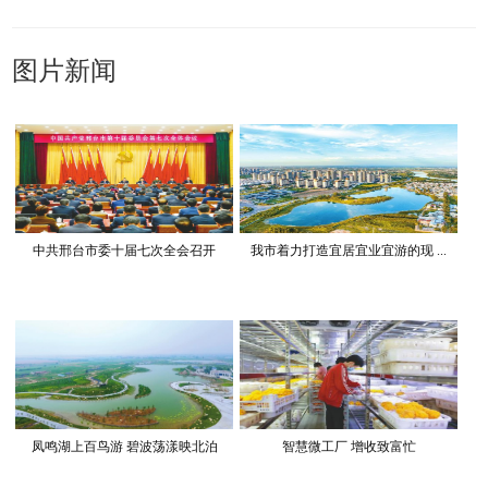
图片新闻
中共邢台市委十届七次全会召开
我市着力打造宜居宜业宜游的现 ...
凤鸣湖上百鸟游 碧波荡漾映北泊
智慧微工厂 增收致富忙