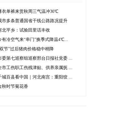
薄衣单裤来赏秋周三气温冲30℃
我市多条普通国省干线公路路况提升
河北平乡：试验田里话丰收
今有冷空气来“串门”换季式降温4℃...
“双节”过后猪肉价格稳中稍降
市委第七巡察组巡察邢台日报社党委 ...
全市工伤职工伤残津贴、供养亲属抚 ...
千城百县看中国｜河北南宫：重阳饺 ...
金秋时节菊花香