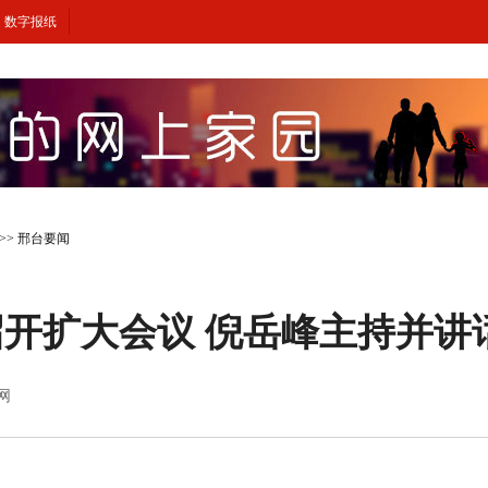
数字报纸
>>
邢台要闻
开扩大会议 倪岳峰主持并讲
闻网