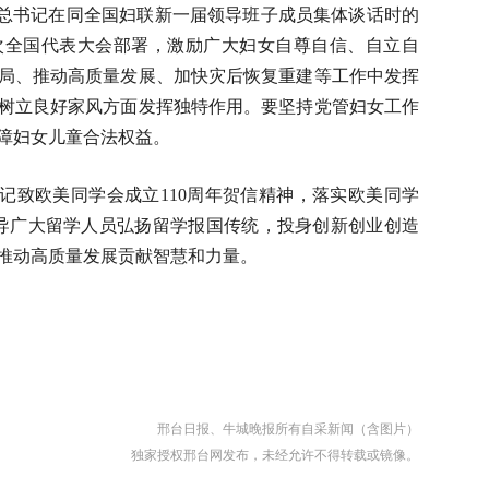
总书记在同全国妇联新一届领导班子成员集体谈话时的
次全国代表大会部署，激励广大妇女自尊自信、自立自
局、推动高质量发展、加快灾后恢复重建等工作中发挥
树立良好家风方面发挥独特作用。要坚持党管妇女工作
障妇女儿童合法权益。
记致欧美同学会成立110周年贺信精神，落实欧美同学
引导广大留学人员弘扬留学报国传统，投身创新创业创造
推动高质量发展贡献智慧和力量。
邢台日报、牛城晚报所有自采新闻（含图片）
独家授权邢台网发布，未经允许不得转载或镜像。