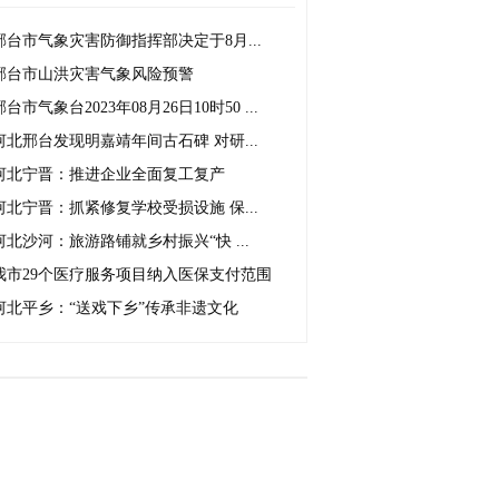
邢台市气象灾害防御指挥部决定于8月...
邢台市山洪灾害气象风险预警
邢台市气象台2023年08月26日10时50 ...
河北邢台发现明嘉靖年间古石碑 对研...
河北宁晋：推进企业全面复工复产
河北宁晋：抓紧修复学校受损设施 保...
河北沙河：旅游路铺就乡村振兴“快 ...
我市29个医疗服务项目纳入医保支付范围
河北平乡：“送戏下乡”传承非遗文化