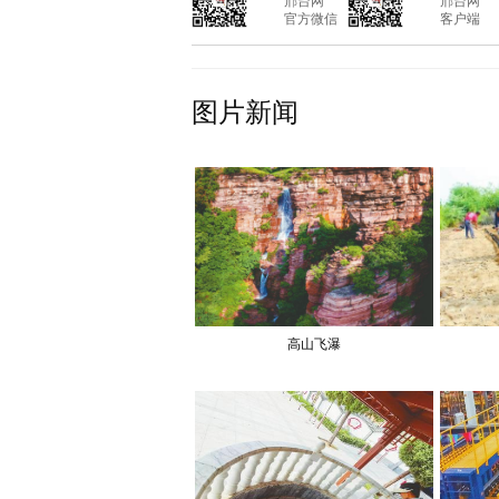
			邢台网

			邢台网

			官方微信

			客户端

图片新闻
高山飞瀑