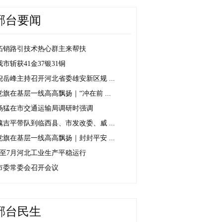
邢台要闻
拓销路引技术热心群主来帮扶
我市斩获41金37银31铜
倪岳峰主持召开河北省委雄安新区规 ...
党旗在基层一线高高飘扬｜“冲在前 ...
杨猛在市交通运输局调研时强调
魏吉平带队到临西县、市发改委、威 ...
党旗在基层一线高高飘扬｜封封平安 ...
1至7月河北工业生产平稳运行
市委常委会召开会议
邢台民生