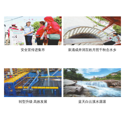
安全宣传进集市
泉涌成井润百姓月照千秋念水乡
转型升级 高效发展
蓝天白云溪水潺潺