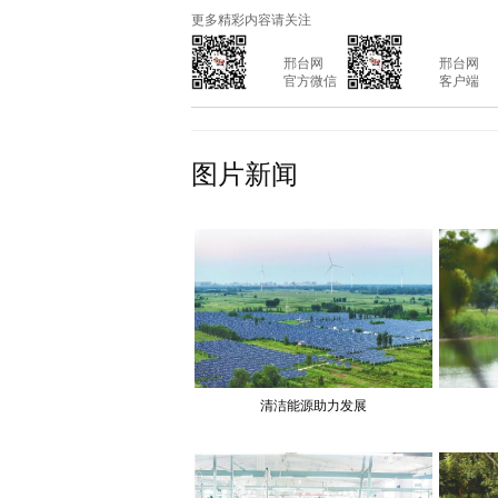
更多精彩内容请关注
			邢台网

			邢台网

			官方微信

			客户端

图片新闻
清洁能源助力发展