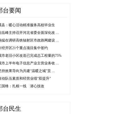
邢台要闻
威县：暖心活动精准服务高校毕业生
倪岳峰主持召开河北省委全面深化改 ...
杨猛在调研高铁辐射区市政路网建设 ...
市经开区21个重点项目集中签约
我市老旧小区改造已完成总工程量的75%
我市上半年电子信息产业主营业务收 ...
坚持效果导向为共建“温暖之城”贡 ...
推动队伍素质和经营业绩“双提升”
王国锋：扎根一线 潜心技改
邢台民生