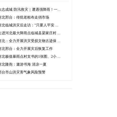
众志成城 防汛救灾｜遭遇强降雨！一...
河北邢台：传统老粗布走俏市场
河北临城洪灾后走访：“只要人平安 ...
走进河北最大降雨点临城县梁家庄村 ...
河北：全力开展洪灾受损文物古迹保 ...
河北邢台：全力开展灾后恢复工作
河北极值暴雨点村支书的1张图、2小 ...
河北隆尧：遨游书海 清凉一夏
邢台市山洪灾害气象风险预警