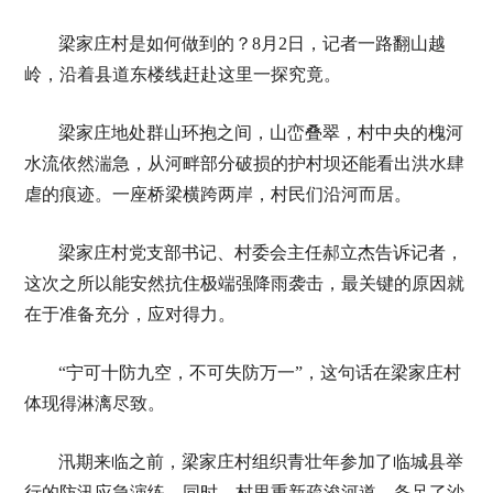
梁家庄村是如何做到的？8月2日，记者一路翻山越
岭，沿着县道东楼线赶赴这里一探究竟。
梁家庄地处群山环抱之间，山峦叠翠，村中央的槐河
水流依然湍急，从河畔部分破损的护村坝还能看出洪水肆
虐的痕迹。一座桥梁横跨两岸，村民们沿河而居。
梁家庄村党支部书记、村委会主任郝立杰告诉记者，
这次之所以能安然抗住极端强降雨袭击，最关键的原因就
在于准备充分，应对得力。
“宁可十防九空，不可失防万一”，这句话在梁家庄村
体现得淋漓尽致。
汛期来临之前，梁家庄村组织青壮年参加了临城县举
行的防汛应急演练。同时，村里重新疏浚河道，备足了沙