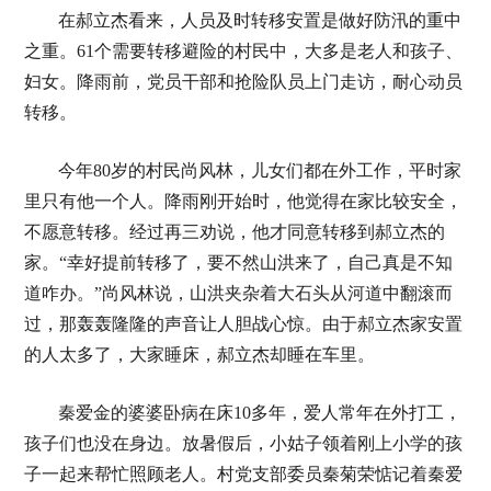
在郝立杰看来，人员及时转移安置是做好防汛的重中
之重。61个需要转移避险的村民中，大多是老人和孩子、
妇女。降雨前，党员干部和抢险队员上门走访，耐心动员
转移。
今年80岁的村民尚风林，儿女们都在外工作，平时家
里只有他一个人。降雨刚开始时，他觉得在家比较安全，
不愿意转移。经过再三劝说，他才同意转移到郝立杰的
家。“幸好提前转移了，要不然山洪来了，自己真是不知
道咋办。”尚风林说，山洪夹杂着大石头从河道中翻滚而
过，那轰轰隆隆的声音让人胆战心惊。由于郝立杰家安置
的人太多了，大家睡床，郝立杰却睡在车里。
秦爱金的婆婆卧病在床10多年，爱人常年在外打工，
孩子们也没在身边。放暑假后，小姑子领着刚上小学的孩
子一起来帮忙照顾老人。村党支部委员秦菊荣惦记着秦爱