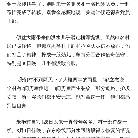
金一家转移事宜，她叫来一名党员和一名抢险队员，一起
帮忙完成了转移。秦爱金感慨地说，关键时候还得看党员
干部。
倾盆大雨带来的洪水几乎漫过槐河堤坝。虽然61名村
民已被转移，但郝立杰等村干部和抢险队员仍不放心，他
们打足了精神，拧成一股劲儿，坚持分工合作值班值守，
特别是30日晚上几乎都没敢合眼。
“我们村不到两天下了大概两年的雨量。”郝立杰说，
全村有2间房屋倒塌、3间房屋产生裂纹，部分道路、护坝
受损，所幸乡亲们都平安无恙。能打赢这一仗，他们都感
到挺自豪。
米艳辉自7月28日以来一直带领各乡、村干部奋战一
线。8月1日傍晚，在东楼线部分水毁路段得以修复的情况