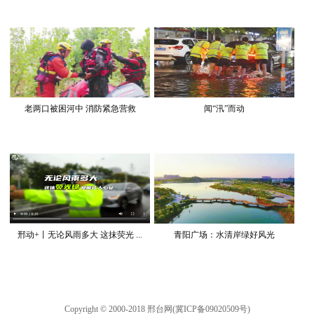
老两口被困河中 消防紧急营救
闻“汛”而动
邢动+丨无论风雨多大 这抹荧光 ...
青阳广场：水清岸绿好风光