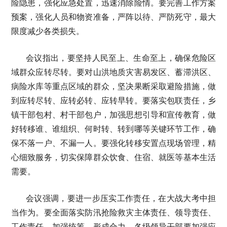
险隐患，强化应急处置，迅速消除险情。要完善工作方案
预案，强化人员和物资准备，严阵以待、严防死守，最大
限度减少各类损失。
会议指出，要坚持人民至上、生命至上，确保危险区
域群众应转尽转。要对山洪地质灾害易发区、蓄滞洪区、
病险水库等重点区域的群众，坚决果断采取避险措施，做
到应转尽转、应转必转、应转早转。要落实包联责任，乡
镇干部包村、村干部包户，加强思想引导和宣传教育，做
好转移谁、谁组织、何时转、转到哪等关键环节工作，确
保不落一户、不漏一人。要强化转移安置点现场管理，精
心细致服务，切实保障群众饮食、住宿、就医等基本生活
需要。
会议强调，要进一步压实工作责任，在大战大考中担
当作为。要全面落实防汛抢险救灾主体责任、领导责任、
工作责任，加强统筹，形成合力。各级领导干部要加强应