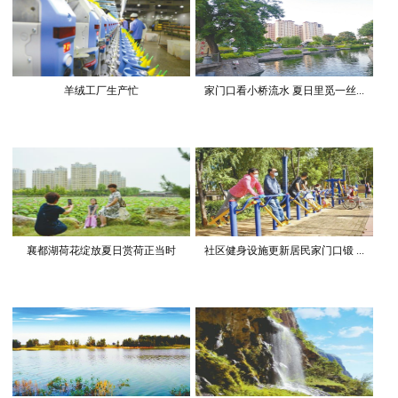
羊绒工厂生产忙
家门口看小桥流水 夏日里觅一丝...
襄都湖荷花绽放夏日赏荷正当时
社区健身设施更新居民家门口锻 ...