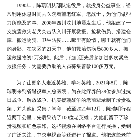
1990年，陈瑞明从部队退役后，就投身公益事业，经
常利用休息时间去医院看望老红军、老战士，为他们做些
力所能及的事。2008年四川汶川地震发生后，他组建了一
支抗震救灾老兵突击队入川开展救援。抢救伤员、搭建仓
库、搬运物资、卫生防疫……哪里有险情，哪里就有他们
的身影。在灾区的21天中，他们救治伤病员800多人、搬
运救援物资1万余吨。此后，他们还先后参加过多次紧急
救援任务，为需要救助的人员募集善款100多万元。
为了让更多人走近英雄、学习英雄，2021年8月，陈
瑞明来到省退役军人总医院，为在此疗养的38位参加过抗
日战争、解放战争、抗美援朝战争的老前辈录制了珍贵视
频，并为他们采集了掌印。截至2021年12月，陈瑞明行程
近两千公里，先后采访了100位老英雄，为他们留下了珍
贵视频和红色掌印。这些视频在网络平台进行展播，受到
了广泛关注，中央电视台等还进行了报道。他把这些老前