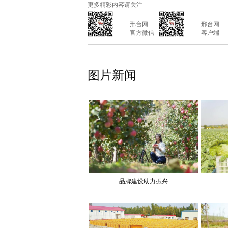
更多精彩内容请关注
			邢台网

			邢台网

			官方微信

			客户端

图片新闻
品牌建设助力振兴