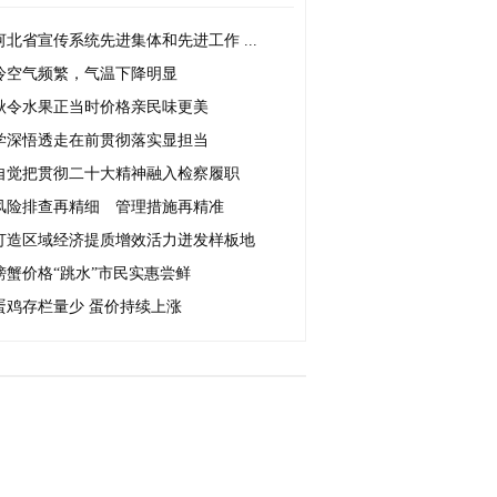
河北省宣传系统先进集体和先进工作 ...
冷空气频繁，气温下降明显
秋令水果正当时价格亲民味更美
学深悟透走在前贯彻落实显担当
自觉把贯彻二十大精神融入检察履职
风险排查再精细 管理措施再精准
打造区域经济提质增效活力迸发样板地
螃蟹价格“跳水”市民实惠尝鲜
蛋鸡存栏量少 蛋价持续上涨