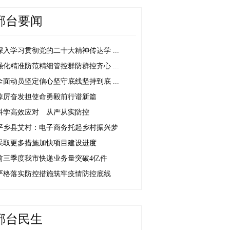
邢台要闻
深入学习贯彻党的二十大精神传达学 ...
强化精准防范精细管控群防群控齐心 ...
全面动员坚定信心坚守底线坚持到底 ...
踔厉奋发担使命勇毅前行谱新篇
科学高效应对 从严从实防控
平乡县艾村：电子商务托起乡村振兴梦
采取更多措施加快项目建设进度
前三季度我市快递业务量突破4亿件
严格落实防控措施筑牢疫情防控底线
邢台民生