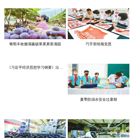
葡萄丰收缀满藤硕果累累香满园
巧手剪纸颂党恩
《习近平经济思想学习纲要》出 ...
夏季防溺水安全过暑期