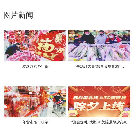
图片新闻
欢欢喜喜办年货
“宰鸡赶大集”给春节餐桌添“ ...
年货市场年味浓
“邢台游礼”大型3D美陈展除夕亮相