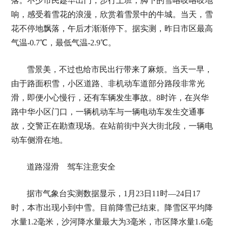
落。不少市民趁早出门，步行上班，脚下的雪咯吱咯吱地
响，感受着雪花的浪漫，欣赏着雪景中的牛城。当天，雪
花不停地飘落，午后才渐渐停下。据实测，昨日市区最高
气温-0.7℃，最低气温-2.9℃。
雪景美，不过也给市民出行带来了麻烦。当天一早，
由于路面积雪，小区道路、非机动车道部分路段非常光
滑，即便小心慢行，还有车辆发生事故。8时许，在兴华
路中华小区门口，一辆机动车与一辆电动车发生交通事
故，交警正在勘查现场。在站前街中兴大街北段，一辆电
动车侧滑在地。
道路湿滑 驾车注意安全
据市气象台实测数据显示，1月23日11时—24日17
时，本市出现小到中雪。目前降雪已结束。降雪区平均降
水量1.2毫米，沙河降水量最大为3毫米，市区降水量1.6毫