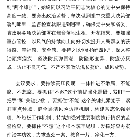
到“两个维护”，始终同以习近平同志为核心的党中央保持
高度一致。要突出政治监督，坚决做到党中央重大决策部
署到哪里，监督检查就跟进到哪里，确保党中央和省委、
省政府各项决策部署在邢台落地生根、开花结果。要加强
重点管控，以风气的持续向上向好切实提升人民群众的获
得感、幸福感、安全感。要持之以恒纠治“四风”，深入整
治顽瘴痼疾，坚决防反弹回潮、防隐形变异、防疲劳厌
战，防止不良习气、不严不实做法滋长蔓延、成风成势。
会议要求，要持续高压反腐，一体推进不敢腐、不能
腐、不想腐。要抓住“不敢”这个前提强化震慑，紧盯“一
把手”和“关键少数”。要抓住“不能”这个关键扎紧笼子，紧
盯重点领域，健全廉洁风险防控机制，构建常态化强弱
项、补短板工作机制，持续加强对重要制度执行情况的监
督检查。要抓住“不想”这个根本筑牢堤坝，发挥好查办案
件治本功效，力求查处一案、教育一片、净化一方。