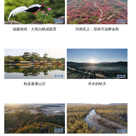
福建南靖：大美白鹇成新景
河南巩义：层林尽染醉金秋
秋染避暑山庄
禾木的秋天