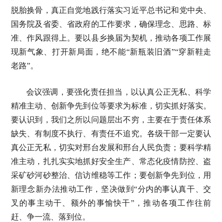
脱胎换骨，真正自觉地践行落实习近平总书记和党中央、
国务院及省委、省政府的工作要求，确保理念、思路、标
准、作风跟得上。要以县乡换届为契机，推动各项工作展
现新气象、打开新局面，绝不能“新瓶装旧酒”“穿新鞋走
老路”。
会议强调，要强化责任担当，以认真公正无私、科学
精准主动、创新争先到位等要求为标准，切实抓好落实。
要认识到，我们之所以问题层出不穷，主要在于责任体系
缺失、有制度不执行、有责任不追究。各级干部一定要认
真公正无私，切实对邢台发展和邢台人民负责；要科学精
准主动，扎扎实实地抓好安全生产、常态化疫情防控、盗
采矿砂河砂整治、信访维稳等工作；要创新争先到位，用
新理念新办法推动工作，坚决做到“分内的事认真干、交
叉的事主动干、额外的事愉快干”，推动各项工作往前
赶、争一流、落到位。