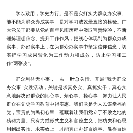
学以致用，学史力行。是不是实打实为群众办实事、
能不能为群众办成实事，是对学习成效最直接的检验。广
大党员干部要从党的百年风雨历程中汲取宝贵经验，不断
锤炼理想信念、提升工作作风，把初心体现到为群众办成
实事、办好实事上，在为群众办实事中坚定信仰信念，切
实把学习成果转化为工作动力和成效，防止学习和工
作“两张皮”。
群众利益无小事，一枝一叶总关情。开展“我为群众
办实事”实践活动，关键是求真务实、真抓实干，真心实
意地解决好群众的闹心事、烦心事、操心事，努力让人民
群众在党史学习教育中得实惠。我们党是为人民谋幸福的
党，宝贵的为民初心里，蕴藏着让我们党立于不败之地的
磅礴力量。只有力戒形式主义和官僚主义，把功夫和心思
用到出实招、求实效上，才能真正办好百姓事、赢得百姓