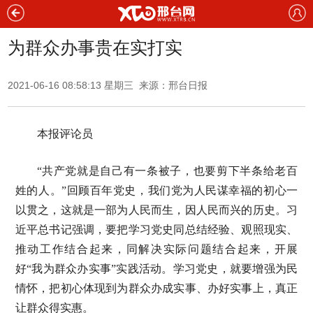
为群众办事贵在实打实
2021-06-16 08:58:13 星期三 来源：邢台日报
本报评论员
“共产党就是自己有一条被子，也要剪下半条给老百
姓的人。”回顾百年党史，我们党为人民谋幸福的初心一
以贯之，这就是一部为人民而生，因人民而兴的历史。习
近平总书记强调，要把学习党史同总结经验、观照现实、
推动工作结合起来，同解决实际问题结合起来，开展
好“我为群众办实事”实践活动。学习党史，就要增强为民
情怀，把初心体现到为群众办成实事、办好实事上，真正
让群众得实惠。