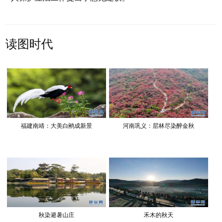
读图时代
福建南靖：大美白鹇成新景
河南巩义：层林尽染醉金秋
秋染避暑山庄
禾木的秋天