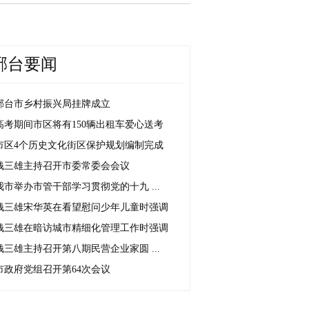
邢台要闻
邢台市乡村振兴局挂牌成立
高考期间市区将有150辆出租车爱心送考
市区4个历史文化街区保护规划编制完成
钱三雄主持召开市委常委会会议
我市举办市管干部学习贯彻党的十九 ...
钱三雄宋华英在看望慰问少年儿童时强调
钱三雄在暗访城市精细化管理工作时强调
钱三雄主持召开第八期民营企业家圆 ...
市政府党组召开第64次会议