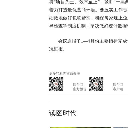
持“项目为王、效率至上”，紧盯“一高
着力打造最优营商环境。要压实工作责
细致地做好包联帮扶，确保每家规上企
导检查等制度机制，坚决做好统计数据
会议通报了1—4月份主要指标完
况汇报。
更多精彩内容请关注
			邢台网

			邢台网

			官方微信

			客户端

读图时代