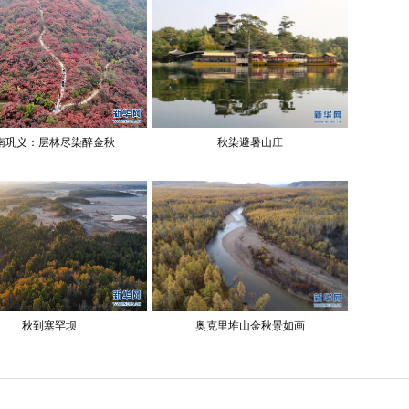
南巩义：层林尽染醉金秋
秋染避暑山庄
秋到塞罕坝
奥克里堆山金秋景如画