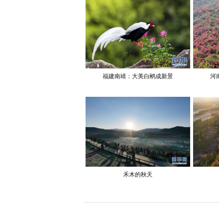
福建南靖：大美白鹇成新景
河
禾木的秋天