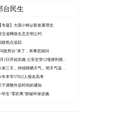
邢台民生
【专题】大国小鲜@新发展理念
河北省网络生态文明公约
问政热点追踪
“问政邢台”来了，有事您就问
6月1日开始实施 公安交管12项便利措...
未来三天，持续晴晒天气，明天气温 ...
今年本市57922人报名高考
关于调整作息时间的通知
小学生“零距离”探秘环保设施