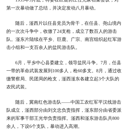
第一次暴动做了总结，并决定发动八月暴动。
随后，滏西片以任县党员为骨干，在任县、尧山境内
的一次次斗争中，收缴了24支枪，成立了数百人的游击
队。滏东片陆续在平乡、巨鹿、广宗、南宫组织起红军游
击小组和一支百余人的盐民游击队。
6月，平乡中心县委建立，领导盐民斗争。7月，任县
一带的革命武装发展到100多人，枪60多支。8月，通过收
缴警察局、民团局的枪支，滏西滏东各建立起3个大队的
农民武装。
随后，冀南红色游击队——中国工农红军平汉线游击
队成立，滏西部分由刘文忠负责指挥，滏东部分由省委派
来的军事干部王光华负责指挥。滏西和滏东游击队共800
余人，下设6个支队，暴动进入高潮。