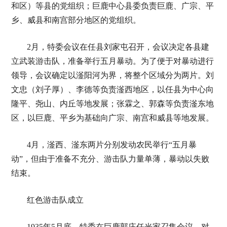
和区）等县的党组织；巨鹿中心县委负责巨鹿、广宗、平
乡、威县和南宫部分地区的党组织。
2月，特委会议在任县刘家屯召开，会议决定各县建
立武装游击队，准备举行五月暴动。为了便于对暴动进行
领导，会议确定以滏阳河为界，将整个区域分为两片。刘
文忠（刘子厚）、李德等负责滏西地区，以任县为中心向
隆平、尧山、内丘等地发展；张霖之、郭森等负责滏东地
区，以巨鹿、平乡为基础向广宗、南宫和威县等地发展。
4月，滏西、滏东两片分别发动农民举行“五月暴
动”，但由于准备不充分、游击队力量单薄，暴动以失败
结束。
红色游击队成立
1935年5月底，特委在巨鹿郭庄任光家召集会议，对