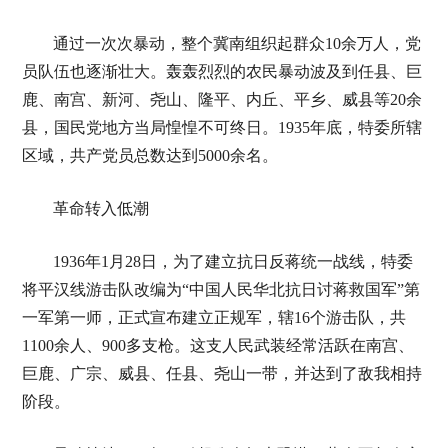
通过一次次暴动，整个冀南组织起群众10余万人，党
员队伍也逐渐壮大。轰轰烈烈的农民暴动波及到任县、巨
鹿、南宫、新河、尧山、隆平、内丘、平乡、威县等20余
县，国民党地方当局惶惶不可终日。1935年底，特委所辖
区域，共产党员总数达到5000余名。
革命转入低潮
1936年1月28日，为了建立抗日反蒋统一战线，特委
将平汉线游击队改编为“中国人民华北抗日讨蒋救国军”第
一军第一师，正式宣布建立正规军，辖16个游击队，共
1100余人、900多支枪。这支人民武装经常活跃在南宫、
巨鹿、广宗、威县、任县、尧山一带，并达到了敌我相持
阶段。