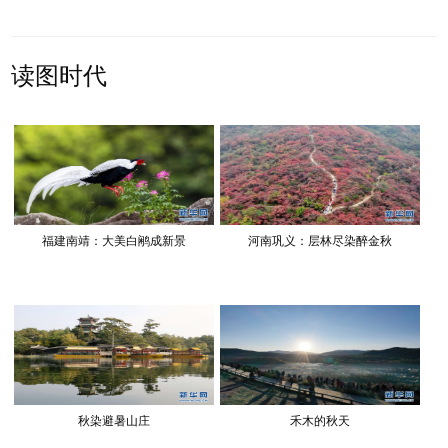
读图时代
福建南靖：大美白鹇成新景
河南巩义：层林尽染醉金秋
秋染避暑山庄
禾木的秋天