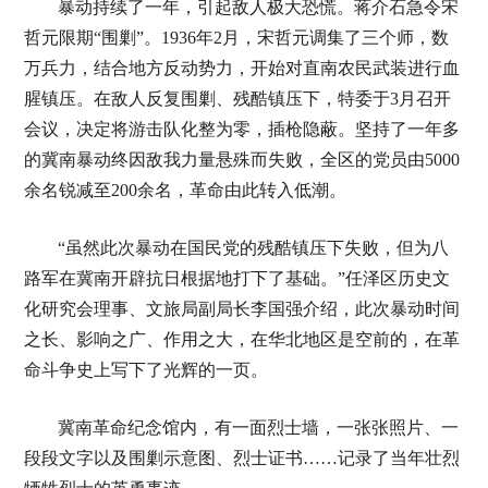
暴动持续了一年，引起敌人极大恐慌。蒋介石急令宋
哲元限期“围剿”。1936年2月，宋哲元调集了三个师，数
万兵力，结合地方反动势力，开始对直南农民武装进行血
腥镇压。在敌人反复围剿、残酷镇压下，特委于3月召开
会议，决定将游击队化整为零，插枪隐蔽。坚持了一年多
的冀南暴动终因敌我力量悬殊而失败，全区的党员由5000
余名锐减至200余名，革命由此转入低潮。
“虽然此次暴动在国民党的残酷镇压下失败，但为八
路军在冀南开辟抗日根据地打下了基础。”任泽区历史文
化研究会理事、文旅局副局长李国强介绍，此次暴动时间
之长、影响之广、作用之大，在华北地区是空前的，在革
命斗争史上写下了光辉的一页。
冀南革命纪念馆内，有一面烈士墙，一张张照片、一
段段文字以及围剿示意图、烈士证书……记录了当年壮烈