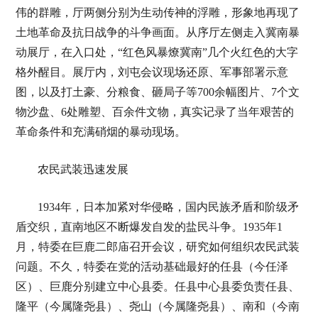
伟的群雕，厅两侧分别为生动传神的浮雕，形象地再现了
土地革命及抗日战争的斗争画面。从序厅左侧走入冀南暴
动展厅，在入口处，“红色风暴燎冀南”几个火红色的大字
格外醒目。展厅内，刘屯会议现场还原、军事部署示意
图，以及打土豪、分粮食、砸局子等700余幅图片、7个文
物沙盘、6处雕塑、百余件文物，真实记录了当年艰苦的
革命条件和充满硝烟的暴动现场。
农民武装迅速发展
1934年，日本加紧对华侵略，国内民族矛盾和阶级矛
盾交织，直南地区不断爆发自发的盐民斗争。1935年1
月，特委在巨鹿二郎庙召开会议，研究如何组织农民武装
问题。不久，特委在党的活动基础最好的任县（今任泽
区）、巨鹿分别建立中心县委。任县中心县委负责任县、
隆平（今属隆尧县）、尧山（今属隆尧县）、南和（今南