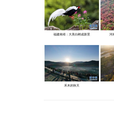
福建南靖：大美白鹇成新景
河
禾木的秋天