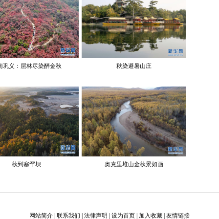
南巩义：层林尽染醉金秋
秋染避暑山庄
秋到塞罕坝
奥克里堆山金秋景如画
网站简介
|
联系我们
|
法律声明
|
设为首页
|
加入收藏
|
友情链接