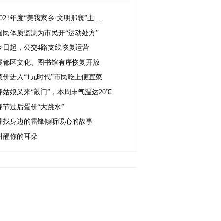
2021年度“美我家乡·文明邢襄”主 ...
国民体质监测为市民开“运动处方”
今日起，公交4路支线恢复运营
襄都区文化、图书馆有序恢复开放
菜价进入“1元时代”市民吃上便宜菜
春姑娘又来“敲门”，本周末气温达20℃
春节过后蛋价“大跳水”
寻找身边的雷锋倾听暖心的故事
叫醒你的耳朵