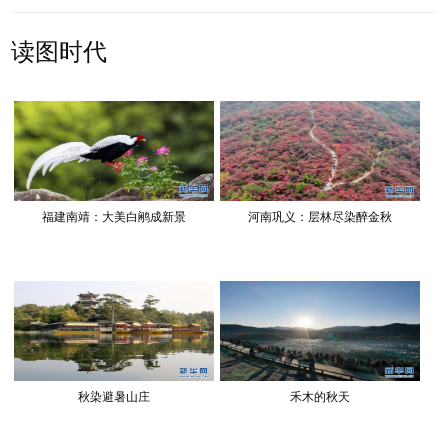
读图时代
福建南靖：大美白鹇成新景
河南巩义：层林尽染醉金秋
秋染避暑山庄
禾木的秋天